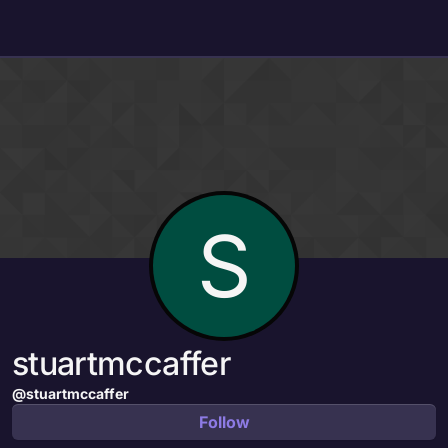
Skip to content
S
stuartmccaffer
@stuartmccaffer
Follow