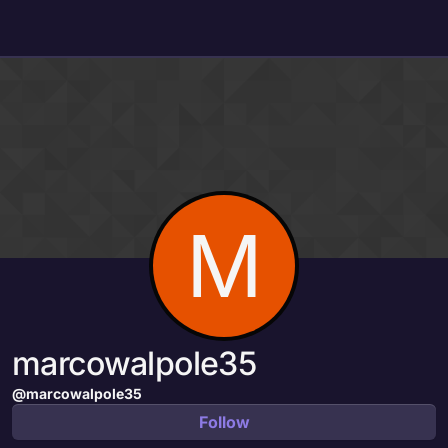
Skip to content
M
marcowalpole35
@marcowalpole35
Follow