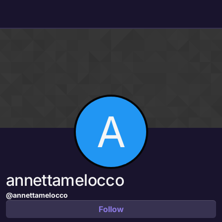
Skip to content
A
annettamelocco
@annettamelocco
Follow